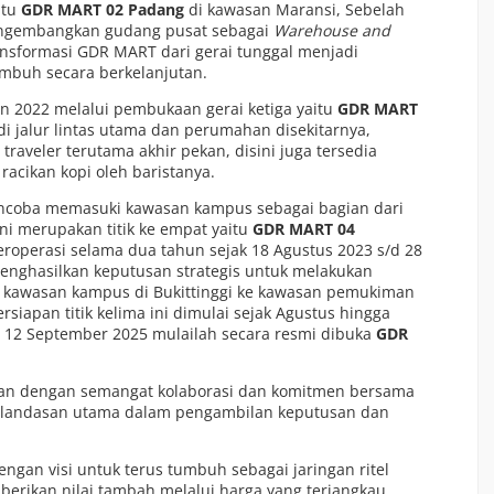
itu
GDR MART 02 Padang
di kawasan Maransi, Sebelah
ngembangkan gudang pusat sebagai
Warehouse and
ansformasi GDR MART dari gerai tunggal menjadi
tumbuh secara berkelanjutan.
un 2022 melalui pembukaan gerai ketiga yaitu
GDR MART
di jalur lintas utama dan perumahan disekitarnya,
traveler terutama akhir pekan, disini juga tersedia
acikan kopi oleh baristanya.
ncoba memasuki kawasan kampus sebagai bagian dari
ini merupakan titik ke empat yaitu
GDR MART 04
eroperasi selama dua tahun sejak 18 Agustus 2023 s/d 28
menghasilkan keputusan strategis untuk melakukan
ari kawasan kampus di Bukittinggi ke kawasan pemukiman
rsiapan titik kelima ini dimulai sejak Agustus hingga
 12 September 2025 mulailah secara resmi dibuka
GDR
kan dengan semangat kolaborasi dan komitmen bersama
landasan utama dalam pengambilan keputusan dan
an visi untuk terus tumbuh sebagai jaringan ritel
erikan nilai tambah melalui harga yang terjangkau,