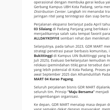
operasional dengan membuka gerai kedua ya
Gerbang Kampus UBH Kota Padang, serta me
Distribution Center
. Langkah ini menandai tr
jaringan ritel yang terintegrasi dan siap ber
Perjalanan ekspansi berlanjut pada April tah
03 Silaiang
di Padang Panjang yang berlokasi 
menjadikannya salah satu tempat favorit para 
ALLDAYKOFFIE
sembari rehat dan menikmati r
Selanjutnya, pada tahun 2023, GDR MART me
strategi penetrasi pasar berbasis komunitas, 
Bukittinggi
di Kampus UIN Bukittinggi yang b
Juli 2025), Evaluasi berkelanjutan kemudian 
relokasi (pemindahan titik) gerai tersebut d
yang lebih potensial di Kota Padang. Proses pe
awal September 2025 dan Alhamdulillah Pada
MART 04 Kurao Pagang
.
Seluruh perjalanan bisnis GDR MART dijalan
seluruh tim. Prinsip
“Maju Bersama”
menjadi 
pengembangan organisasi.
Ke depan, GDR MART menatap masa depan deng
yang semakin dekat dengan masyarakat, memb