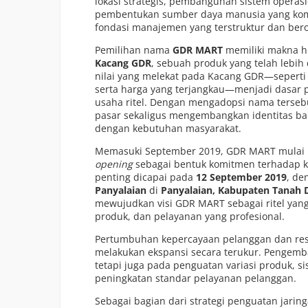
lokasi strategis, pembangunan sistem operasi
pembentukan sumber daya manusia yang kom
fondasi manajemen yang terstruktur dan ber
Pemilihan nama
GDR MART
memiliki makna his
Kacang GDR
, sebuah produk yang telah lebih 
nilai yang melekat pada Kacang GDR—seperti 
serta harga yang terjangkau—menjadi dasar
usaha ritel. Dengan mengadopsi nama terse
pasar sekaligus mengembangkan identitas bar
dengan kebutuhan masyarakat.
Memasuki September 2019, GDR MART mulai b
opening
sebagai bentuk komitmen terhadap ke
penting dicapai pada
12 September 2019
, de
Panyalaian
di
Panyalaian, Kabupaten Tanah 
mewujudkan visi GDR MART sebagai ritel yang 
produk, dan pelayanan yang profesional.
Pertumbuhan kepercayaan pelanggan dan res
melakukan ekspansi secara terukur. Pengemba
tetapi juga pada penguatan variasi produk, si
peningkatan standar pelayanan pelanggan.
Sebagai bagian dari strategi penguatan jar