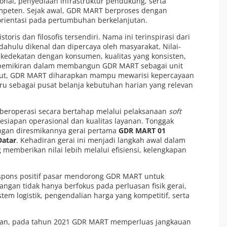
onal, penyediaan infrastruktur pendukung, serta
peten. Sejak awal, GDR MART berproses dengan
orientasi pada pertumbuhan berkelanjutan.
toris dan filosofis tersendiri. Nama ini terinspirasi dari
dahulu dikenal dan dipercaya oleh masyarakat. Nilai-
kedekatan dengan konsumen, kualitas yang konsisten,
 pemikiran dalam membangun GDR MART sebagai unit
but, GDR MART diharapkan mampu mewarisi kepercayaan
u sebagai pusat belanja kebutuhan harian yang relevan
eroperasi secara bertahap melalui pelaksanaan
soft
siapan operasional dan kualitas layanan. Tonggak
ngan diresmikannya gerai pertama
GDR MART 01
Datar
. Kehadiran gerai ini menjadi langkah awal dalam
memberikan nilai lebih melalui efisiensi, kelengkapan
pons positif pasar mendorong GDR MART untuk
ngan tidak hanya berfokus pada perluasan fisik gerai,
stem logistik, pengendalian harga yang kompetitif, serta
ingan, pada tahun 2021 GDR MART memperluas jangkauan