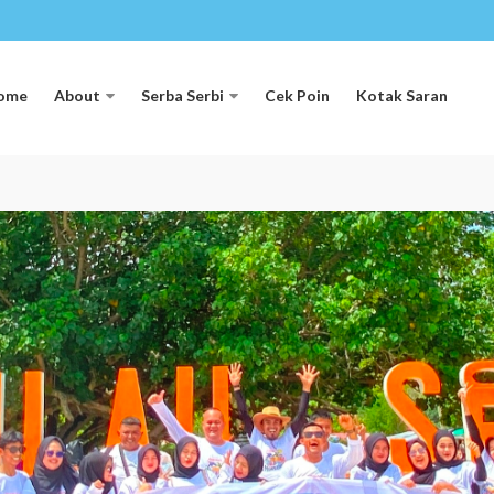
ome
About
Serba Serbi
Cek Poin
Kotak Saran