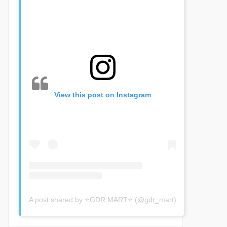
View this post on Instagram
A post shared by ⭐GDR MART⭐ (@gdr_mart)